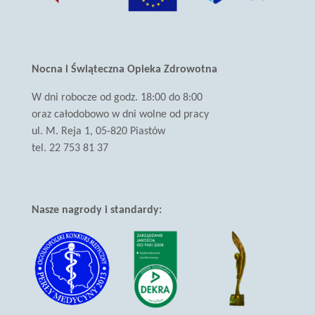
się
w
nowej
karcie)
Nocna i Świąteczna Opieka Zdrowotna
W dni robocze od godz. 18:00 do 8:00
oraz całodobowo w dni wolne od pracy
ul. M. Reja 1, 05-820 Piastów
tel. 22 753 81 37
Nasze nagrody i standardy: