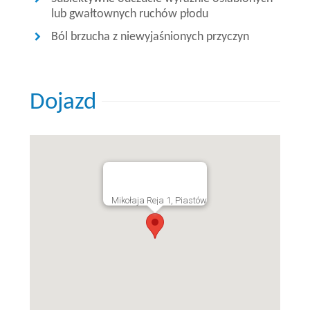
lub gwałtownych ruchów płodu
Ból brzucha z niewyjaśnionych przyczyn
Dojazd
Koniec
mapy
Mikołaja Reja 1, Piastów
Mapa:
Pomiń mapę
Przychodnia
Piastun
SPZOZ,
ul.