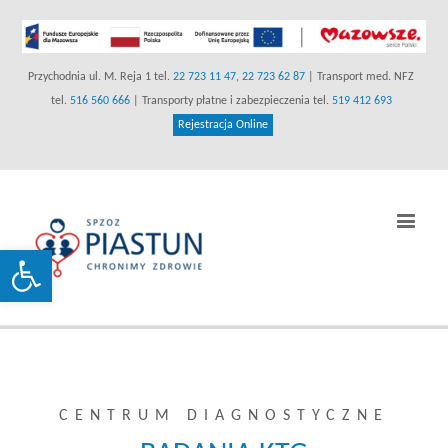
Przychodnia ul. M. Reja 1 tel.
22 723 11 47
,
22 723 62 87
| Transport med. NFZ
tel.
516 560 666
| Transporty płatne i zabezpieczenia tel.
519 412 693
(link
Rejestracja Online
otwiera
się
w
Prz
nowej
naw
karcie)
Otwórz pasek narzędzi
CENTRUM DIAGNOSTYCZNE