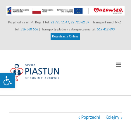
Przychodnia ul. M. Reja 1 tel.
22 723 11 47
,
22 723 62 87
| Transport med. NFZ
tel.
516 560 666
| Transporty płatne i zabezpieczenia tel.
519 412 693
(link
Rejestracja Online
otwiera
się
w
Prz
nowej
naw
karcie)
Otwórz pasek narzędzi
Poprzedni
Kolejny