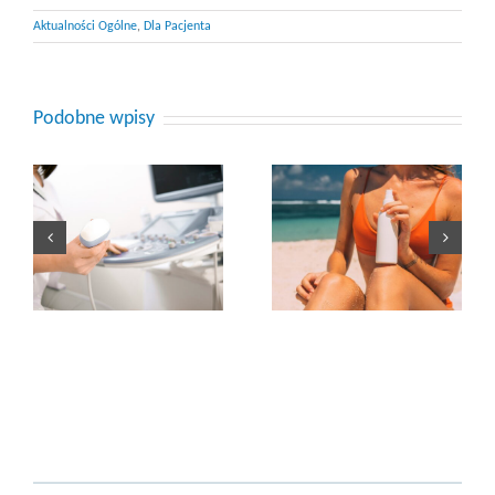
otwiera
się
Aktualności Ogólne
,
Dla Pacjenta
w
nowej
karcie)
Podobne wpisy
ni
Zakażenia
Oparzenia słoneczne
pokarmowe latem