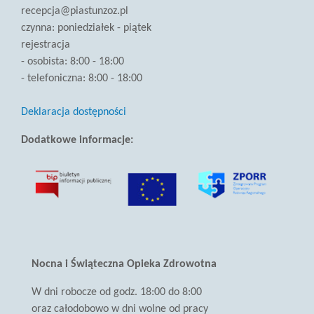
recepcja@piastunzoz.pl
czynna: poniedziałek - piątek
rejestracja
- osobista: 8:00 - 18:00
- telefoniczna: 8:00 - 18:00
Deklaracja dostępności
Dodatkowe informacje:
(link
otwiera
się
w
nowej
karcie)
Nocna i Świąteczna Opieka Zdrowotna
W dni robocze od godz. 18:00 do 8:00
oraz całodobowo w dni wolne od pracy