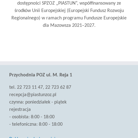
dostępności SPZOZ „PIASTUN”, współfinansowany ze
środków Unii Europejskiej (Europejski Fundusz Rozwoju
Regionalnego) w ramach programu Fundusze Europejskie
dla Mazowsza 2021–2027.
Przychodnia POZ ul. M. Reja 1
tel. 22 723 11 47, 22 723 62 87
recepcja@piastunzoz.pl
czynna: poniedziałek - piątek
rejestracja
- osobista: 8:00 - 18:00
- telefoniczna: 8:00 - 18:00