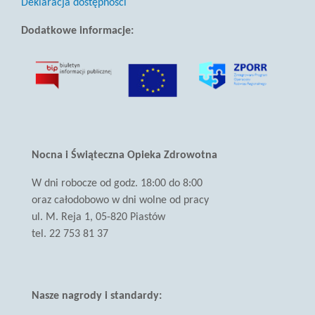
Deklaracja dostępności
Dodatkowe informacje:
(link
otwiera
się
w
nowej
karcie)
Nocna i Świąteczna Opieka Zdrowotna
W dni robocze od godz. 18:00 do 8:00
oraz całodobowo w dni wolne od pracy
ul. M. Reja 1, 05-820 Piastów
tel. 22 753 81 37
Nasze nagrody i standardy: