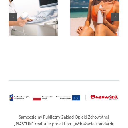
ni
Zakażenia
Oparzenia słoneczne
pokarmowe latem
Samodzielny Publiczny Zakład Opieki Zdrowotnej
„PIASTUN” realizuje projekt pn. „Wdrażanie standardu