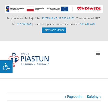
Przychodnia ul. M. Reja 1 tel.
22 723 11 47
,
22 723 62 87
| Transport med. NFZ
tel.
516 560 666
| Transporty płatne i zabezpieczenia tel.
519 412 693
(link
Rejestracja Online
otwiera
się
w
Prz
nowej
naw
karcie)
Otwórz pasek narzędzi
Poprzedni
Kolejny